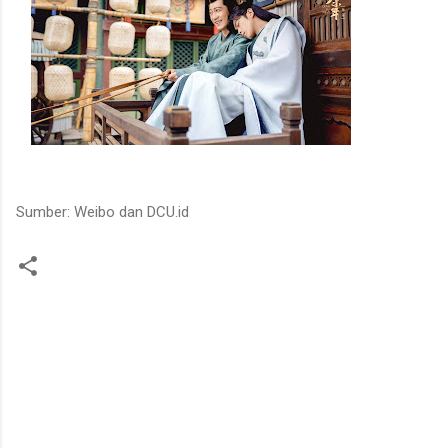
Sumber: Weibo dan DCU.id
K
o
m
e
n