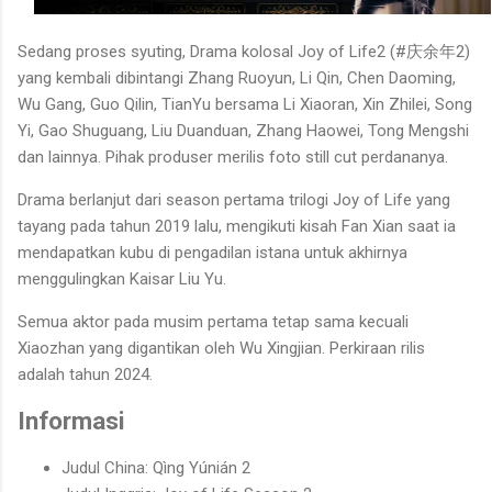
Sedang proses syuting, Drama kolosal Joy of Life2 (#庆余年2)
yang kembali dibintangi Zhang Ruoyun, Li Qin, Chen Daoming,
Wu Gang, Guo Qilin, TianYu bersama Li Xiaoran, Xin Zhilei, Song
Yi, Gao Shuguang, Liu Duanduan, Zhang Haowei, Tong Mengshi
dan lainnya. Pihak produser merilis foto still cut perdananya.
Drama berlanjut dari season pertama trilogi Joy of Life yang
tayang pada tahun 2019 lalu, mengikuti kisah Fan Xian saat ia
mendapatkan kubu di pengadilan istana untuk akhirnya
menggulingkan Kaisar Liu Yu.
Semua aktor pada musim pertama tetap sama kecuali
Xiaozhan yang digantikan oleh Wu Xingjian. Perkiraan rilis
adalah tahun 2024.
Informasi
Judul China: Qìng Yúnián 2