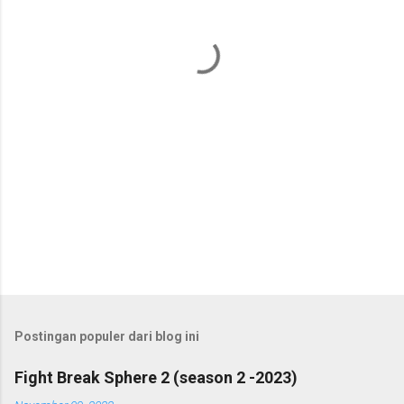
t
a
r
Postingan populer dari blog ini
Fight Break Sphere 2 (season 2 -2023)