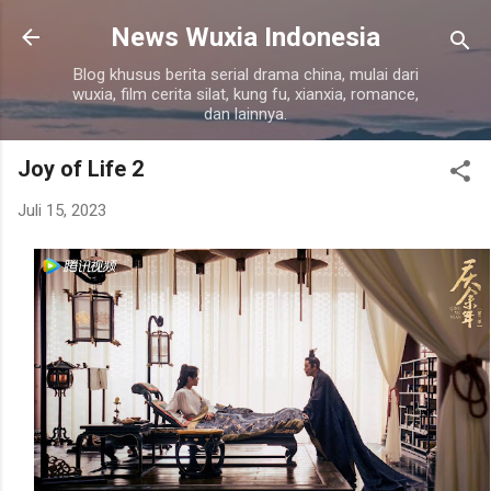
Langsung ke konten utama
News Wuxia Indonesia
Blog khusus berita serial drama china, mulai dari
wuxia, film cerita silat, kung fu, xianxia, romance,
dan lainnya.
Joy of Life 2
Juli 15, 2023