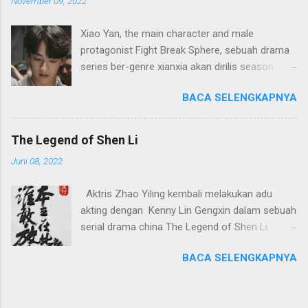
November 09, 2022
Xiao Yan, the main character and male
protagonist Fight Break Sphere, sebuah drama
series ber-genre xianxia akan dirilis season
keduanya, yang merupakan sekuel dari musim
BACA SELENGKAPNYA
pertama tahun 2018. Serial drama china ini
sangat dinantikan kehadirannya. Fight Break
Sphere diadaptasi dari sebuah novel dengan
The Legend of Shen Li
judul Battle Through the Heavens yang dikarang
Juni 08, 2022
oleh Tian Can Tu Dou, menceritakan tentang
tokoh utama bernama Xiao Yan dalam usaha
Aktris Zhao Yiling kembali melakukan adu
meningkatkan ilmu silatnya melalui kultivasi
akting dengan Kenny Lin Gengxin dalam sebuah
untuk menjadi yang terkuat di dunia.
serial drama china The Legend of Shen Li.
Terakhir mereka bekerjasama dalam sebuah
BACA SELENGKAPNYA
film adalah pada judul The Princess Agent di
tahun 2017, sekitar lima tahun lalu. The Legend
of Shen Li bercerita tentang seorang pendekar